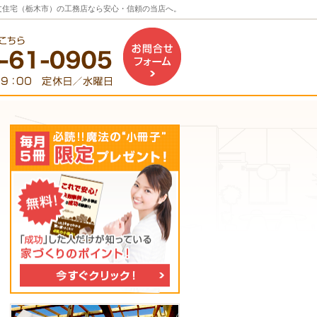
注文住宅（栃木市）の工務店なら安心・信頼の当店へ。
お問合せフォーム（企業案内