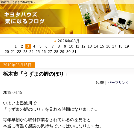
栃木市「うずまの鯉のぼり」
«
2026年08月
1
2
3
4
5
6
7
8
9
10
11
12
13
14
15
16
17
18
19
20
21
22
23
24
25
26
27
28
29
30
31
2019年03月15日
栃木市「うずまの鯉のぼり」
380
「手摺り」
「ＬＥＤ」
ntry380
10:09
パーマリンク
2019.03.15
いよいよ巴波川で
「うずまの鯉のぼり」を見れる時期になりました。
毎年早朝から取付作業をされているのを見ると
本当に有難く感謝の気持ちでいっぱいになりますね。