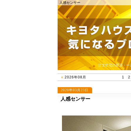
人感センサー
注文住宅の新築・一
«
2026年08月
1
2
2020年03月23日
人感センサー
431
「春彼岸」
「flower」
entry431