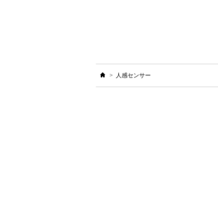
ホーム
>
人感センサー