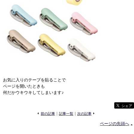
お気に入りのテープを貼ることで
ページを開いたときも
何だかウキウキしてしまいます♪
シェア
«
»
前の記事
記事一覧
次の記事
ページの先頭へ